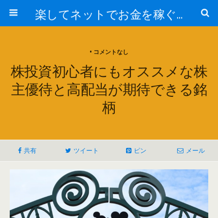
楽してネットでお金を稼ぐ方法
• コメントなし
株投資初心者にもオススメな株
主優待と高配当が期待できる銘
柄
共有
ツイート
ピン
メール